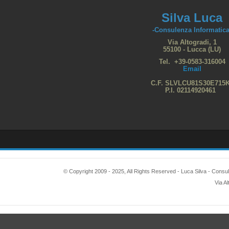
Silva Luca
-Consulenza Informatica
Via Altogradi, 1
55100 - Lucca (LU)
Tel. +39-0583-316004
Email
C.F. SLVLCU81S30E715
P.I. 02114920461
© Copyright 2009 - 2025, All Rights Reserved - Luca Silva - Consu
Via A