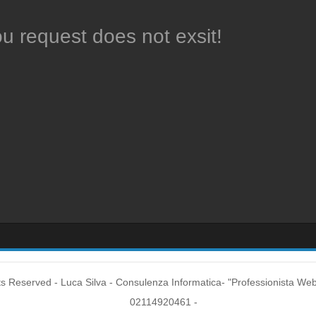
ou request does not exsit!
ts Reserved - Luca Silva - Consulenza Informatica- "Professionista Web
02114920461 -